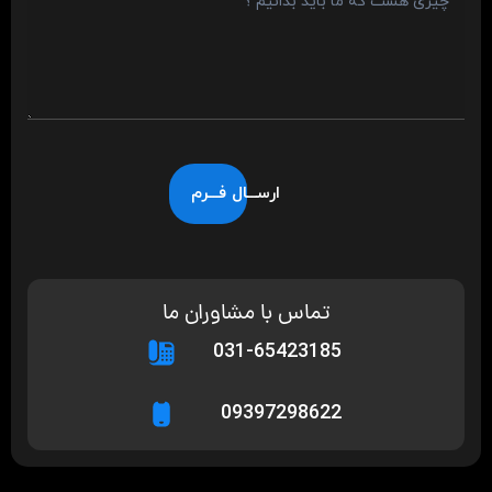
ارســـال فـــرم
تماس با مشاوران ما
031-65423185
09397298622