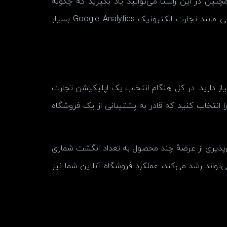
چنین در این راستا می‌توانید یاد بگیرید که چگونه
پروفایل مشتری ایجاد کنید تا بیشتر بفروشید. علاوه بر این، ادغام WooCommerce با سرویس‌های تجزیه‌وتحلیل خارجی مانند تجارت الکترونیک Google Analytics بسیار
نیاز دارید. در کل هنگام انتخاب یک اپلیکیشن تجارت
ا انتخاب کنید که قادر به پشتیبانی از یک فروشگاه
لیت مقیاس‌پذیری از عرضهٔ چند محصول به تعداد انگشت شماری
دها خریدار و هزاران محصول در ثانیه را دارد. بنابراین همان‌طور که وب‌سایت WooCommerce شما می‌تواند رشد می‌کند، عملکرد فروشگاه آنلاین شما نیز