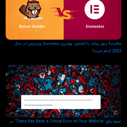
مقایسهٔ بیور بیلدر با المنتور: بهترین صفحه‌ساز وردپرس در سال
2023 کدام است؟
نحوه رفع “There Has Been a Critical Error on Your Website” در